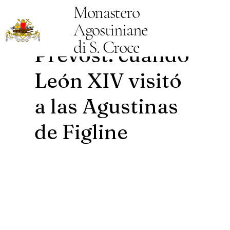
Monastero
augustine order
16 ago 2025
2 min de lectura
La sorpresa de
Agostiniane
di S. Croce
Prevost: cuando
León XIV visitó
a las Agustinas
de Figline